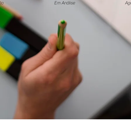
ão
Em Análise
Ag