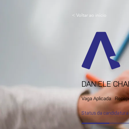
< Voltar ao início
DANIELE CH
Vaga Aplicada:
Recep
Status da candidatura