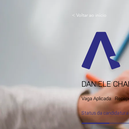
< Voltar ao início
DANIELE CH
Vaga Aplicada:
Recep
Status da candidatura