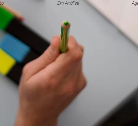
ão
Em Análise
Ag