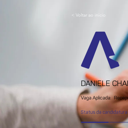
< Voltar ao início
DANIELE CH
Vaga Aplicada:
Recep
Status da candidatura