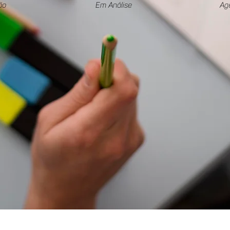
ão
Em Análise
Ag