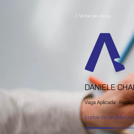
< Voltar ao início
DANIELE CH
Vaga Aplicada:
Recep
Status da candidatura