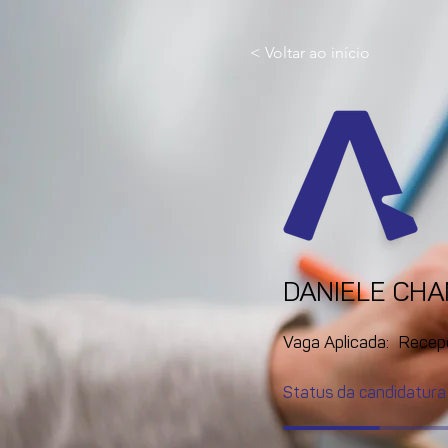
< Voltar ao início
DANIELE CH
Vaga Aplicada:
Recep
Status da candidatura