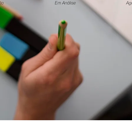
ão
Em Análise
Ag