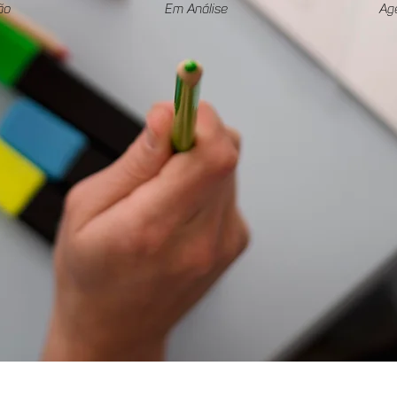
ão
Em Análise
Ag