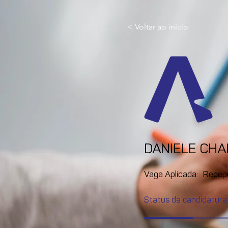
< Voltar ao início
DANIELE CH
Vaga Aplicada:
Recep
Status da candidatura