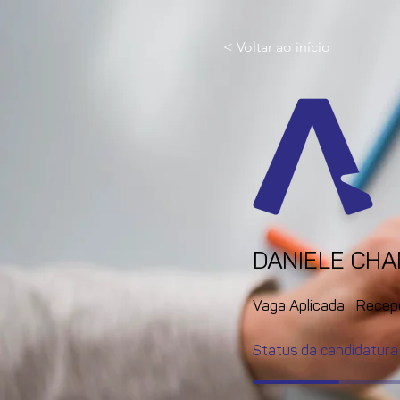
< Voltar ao início
DANIELE CH
Vaga Aplicada:
Recep
Status da candidatura