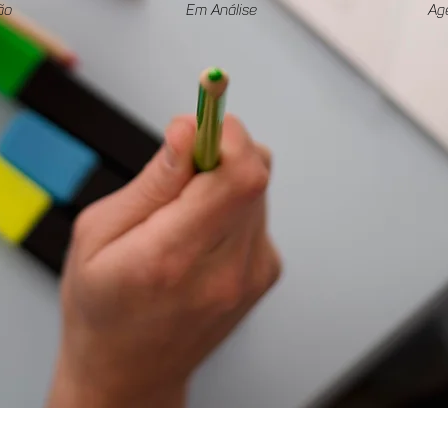
ão
Em Análise
Ag