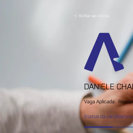
< Voltar ao início
DANIELE CH
Vaga Aplicada:
Recep
Status da candidatura