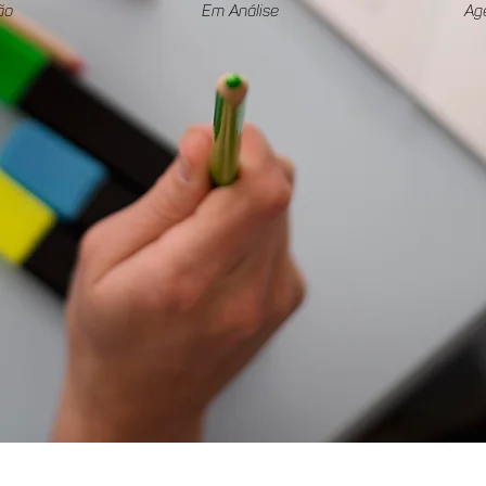
ão
Em Análise
Ag