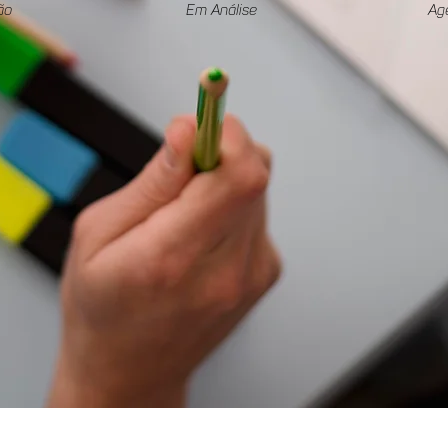
ão
Em Análise
Ag