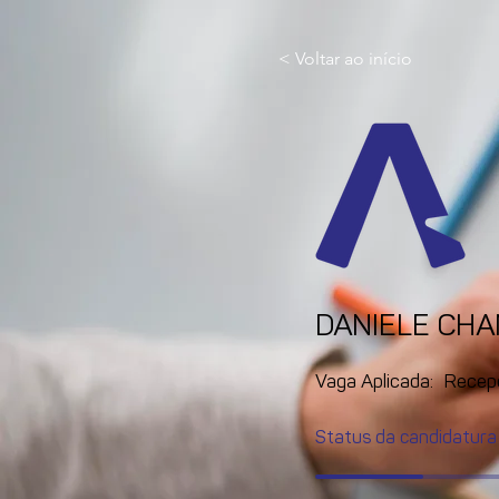
< Voltar ao início
DANIELE CH
Vaga Aplicada:
Recep
Status da candidatura