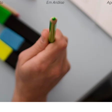
ão
Em Análise
Ag