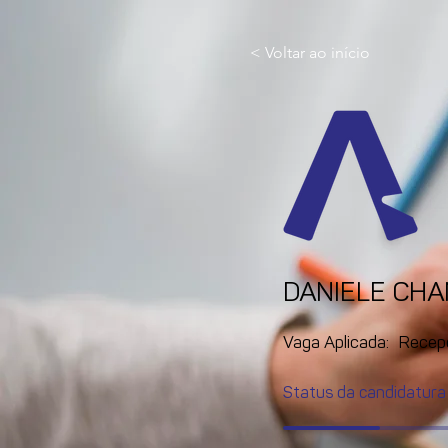
< Voltar ao início
DANIELE CH
Vaga Aplicada:
Recep
Status da candidatura