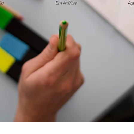
ão
Em Análise
Ag