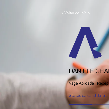
< Voltar ao início
DANIELE CH
Vaga Aplicada:
Recep
Status da candidatura