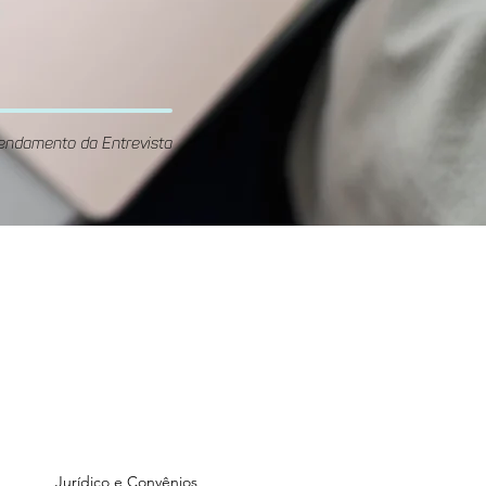
endamento da Entrevista
Unidade
GOnzaga
Rua Gonzaga Franco, 70 -
ré
Vila Guiomar, Santo André
Jurídico e Convênios