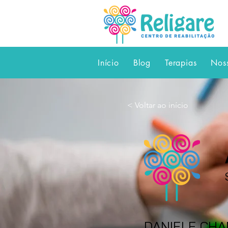
Início
Blog
Terapias
Nos
< Voltar ao início