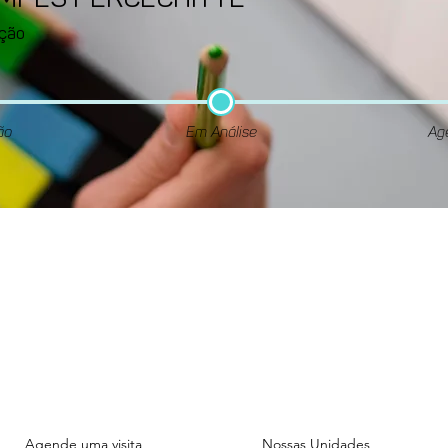
AMPES PERCECHITTE
ção
ão
Em Análise
Ag
Unidade
Unidade
ADMINISTRATIVA
FIGUEIRAS
Rua das Figueiras, 1070.
Rua das Figueiras, 1101.
Bairro Jardim - Santo André
Bairro Jardim - Santo And
Agende uma visita
Nossas Unidades