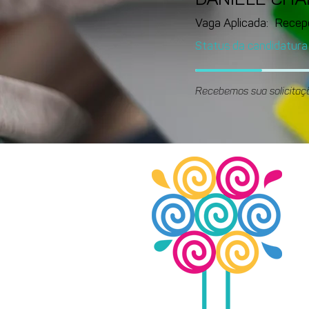
DANIELE CH
Vaga Aplicada:
Recep
Status da candidatura
Recebemos sua solicitaç