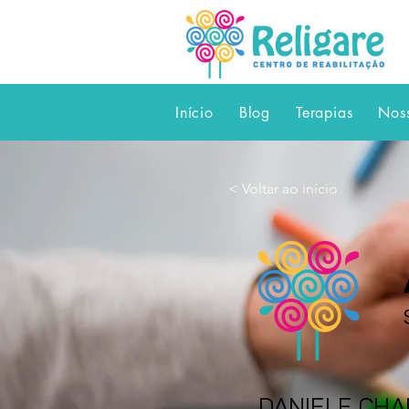
Início
Blog
Terapias
Nos
< Voltar ao início