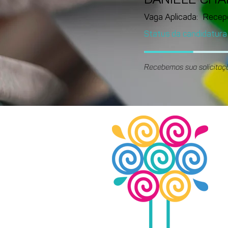
DANIELE CH
Vaga Aplicada:
Recep
Status da candidatura
Recebemos sua solicitaç