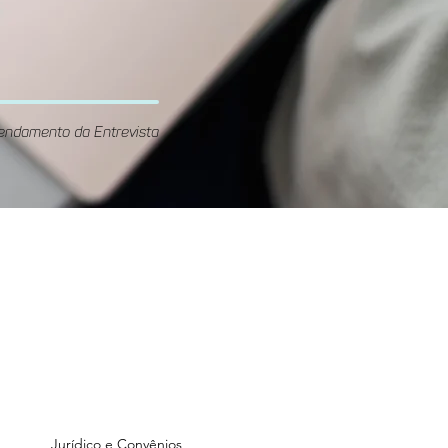
endamento da Entrevista
Unidade
GOnzaga
Rua Gonzaga Franco, 70 -
ré
Vila Guiomar, Santo André
Jurídico e Convênios