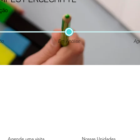
AMPES PERCECHITTE
ção
ão
Em Análise
Ag
Unidade
Unidade
ADMINISTRATIVA
FIGUEIRAS
Rua das Figueiras, 1070.
Rua das Figueiras, 1101.
Bairro Jardim - Santo André
Bairro Jardim - Santo And
Agende uma visita
Nossas Unidades