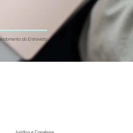
endamento da Entrevista
Unidade
GOnzaga
Rua Gonzaga Franco, 70 -
ré
Vila Guiomar, Santo André
Jurídico e Convênios