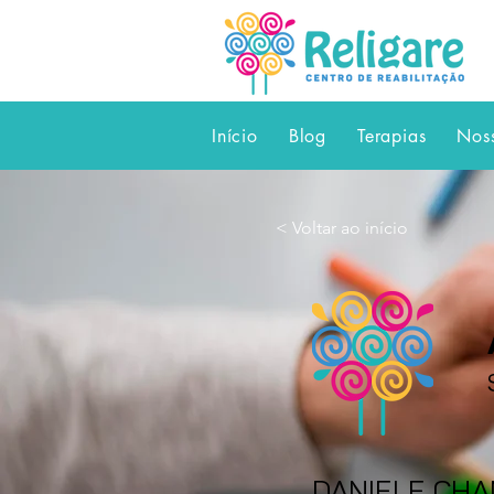
Início
Blog
Terapias
Nos
< Voltar ao início