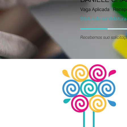
DANIELE CH
Vaga Aplicada:
Recep
Status da candidatura
Recebemos sua solicitaç