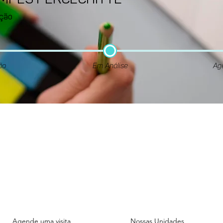
AMPES PERCECHITTE
ção
ão
Em Análise
Ag
Unidade
Unidade
ADMINISTRATIVA
FIGUEIRAS
Rua das Figueiras, 1070.
Rua das Figueiras, 1101.
Bairro Jardim - Santo André
Bairro Jardim - Santo And
Agende uma visita
Nossas Unidades