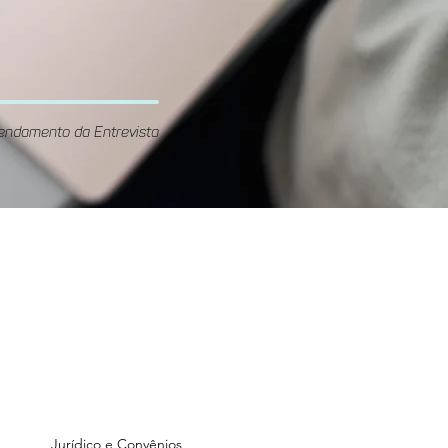
endamento da Entrevista
Unidade
GOnzaga
Rua Gonzaga Franco, 70 -
ré
Vila Guiomar, Santo André
Jurídico e Convênios