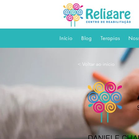
Início
Blog
Terapias
Nos
< Voltar ao início