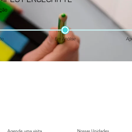
AMPES PERCECHITTE
ção
ão
Em Análise
Ag
Unidade
Unidade
ADMINISTRATIVA
FIGUEIRAS
Rua das Figueiras, 1070.
Rua das Figueiras, 1101.
Bairro Jardim - Santo André
Bairro Jardim - Santo And
Agende uma visita
Nossas Unidades