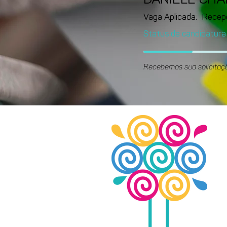
DANIELE CH
Vaga Aplicada:
Recep
Status da candidatura
Recebemos sua solicitaç