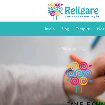
Início
Blog
Terapias
Nos
< Voltar ao início