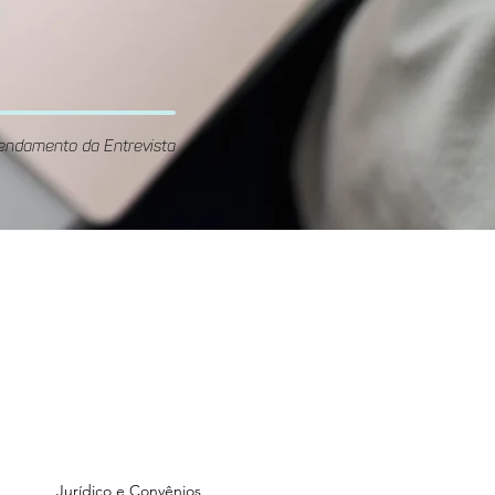
endamento da Entrevista
Unidade
GOnzaga
Rua Gonzaga Franco, 70 -
ré
Vila Guiomar, Santo André
Jurídico e Convênios