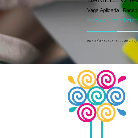
DANIELE CH
Vaga Aplicada:
Recep
Status da candidatura
Recebemos sua solicitaç