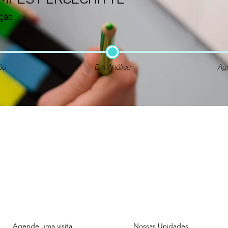
AMPES PERCECHITTE
ção
ão
Em Análise
Ag
Unidade
Unidade
ADMINISTRATIVA
FIGUEIRAS
Rua das Figueiras, 1070.
Rua das Figueiras, 1101.
Bairro Jardim - Santo André
Bairro Jardim - Santo And
Agende uma visita
Nossas Unidades