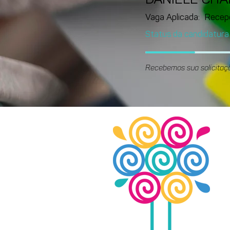
DANIELE CH
Vaga Aplicada:
Recep
Status da candidatura
Recebemos sua solicitaç