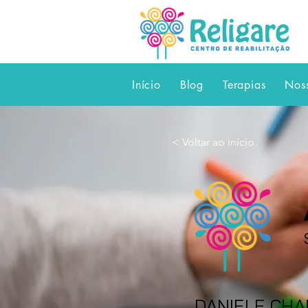
Início
Blog
Terapias
Nos
< Voltar ao início