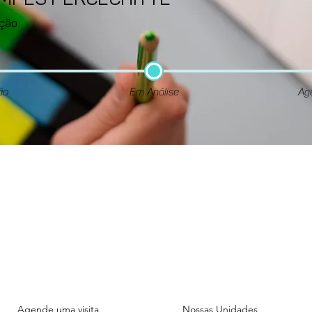
AMPES PERCECHITTE
ção
ão
Em Análise
Ag
Unidade
Unidade
ADMINISTRATIVA
FIGUEIRAS
Rua das Figueiras, 1070.
Rua das Figueiras, 1101.
Bairro Jardim - Santo André
Bairro Jardim - Santo And
Agende uma visita
Nossas Unidades