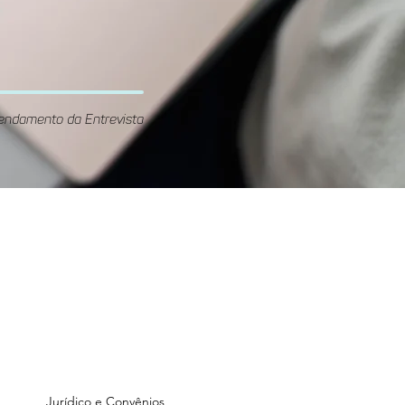
endamento da Entrevista
Unidade
GOnzaga
Rua Gonzaga Franco, 70 -
ré
Vila Guiomar, Santo André
Jurídico e Convênios