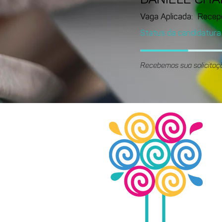
DANIELE CH
Vaga Aplicada:
Recep
Status da candidatura
Recebemos sua solicitaç