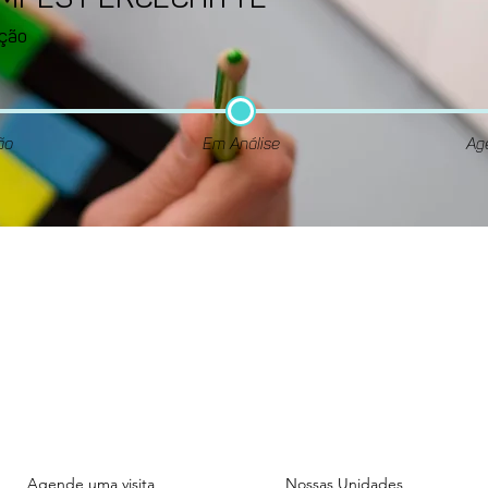
AMPES PERCECHITTE
ção
ão
Em Análise
Ag
Unidade
Unidade
ADMINISTRATIVA
FIGUEIRAS
Rua das Figueiras, 1070.
Rua das Figueiras, 1101.
Bairro Jardim - Santo André
Bairro Jardim - Santo And
Agende uma visita
Nossas Unidades