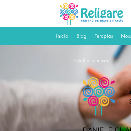
Início
Blog
Terapias
Nos
< Voltar ao início