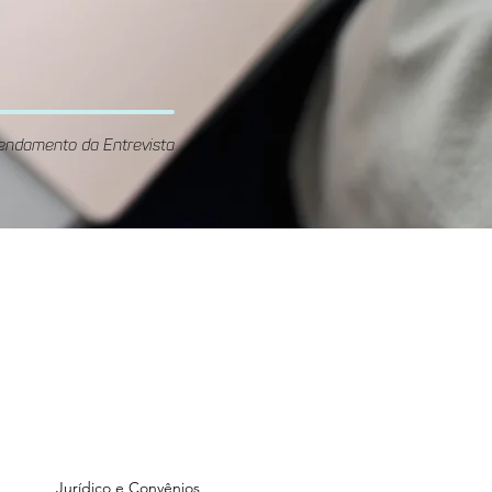
endamento da Entrevista
Unidade
GOnzaga
Rua Gonzaga Franco, 70 -
ré
Vila Guiomar, Santo André
Jurídico e Convênios