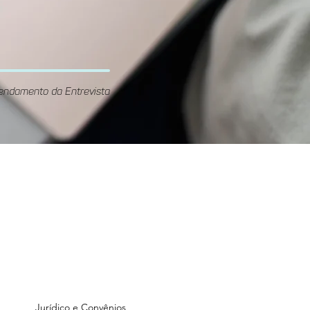
endamento da Entrevista
Unidade
GOnzaga
Rua Gonzaga Franco, 70 -
ré
Vila Guiomar, Santo André
Jurídico e Convênios