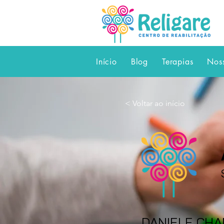
Início
Blog
Terapias
Nos
< Voltar ao início