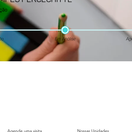
AMPES PERCECHITTE
ção
ão
Em Análise
Ag
Unidade
Unidade
ADMINISTRATIVA
FIGUEIRAS
Rua das Figueiras, 1070.
Rua das Figueiras, 1101.
Bairro Jardim - Santo André
Bairro Jardim - Santo And
Agende uma visita
Nossas Unidades