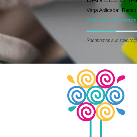
DANIELE CH
Vaga Aplicada:
Recep
Status da candidatura
Recebemos sua solicitaç